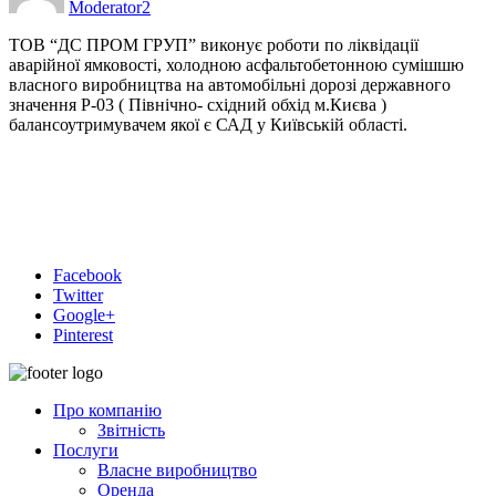
Moderator2
ТОВ “ДС ПРОМ ГРУП” виконує роботи по ліквідації
аварійної ямковості, холодною асфальтобетонною сумішшю
власного виробництва на автомобільні дорозі державного
значення Р-03 ( Північно- східний обхід м.Києва )
балансоутримувачем якої є САД у Київській област
і.
Facebook
Twitter
Google+
Pinterest
Про компанiю
Звітність
Послуги
Власне виробництво
Оренда